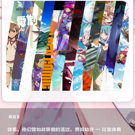
阅片无数
番剧
格言🧬
你看，他们曾如此骄傲的活过，贯彻始终 — 以生命奏