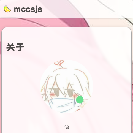
mccsjs
个人主页
博客
友链检测
友链朋友圈
关于
阿叶Ayeez
裕裕裕
ZY知识库
🤔